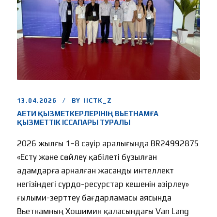
13.04.2026
BY
IICTK_Z
АЕТИ ҚЫЗМЕТКЕРЛЕРІНІҢ ВЬЕТНАМҒА
ҚЫЗМЕТТІК ІССАПАРЫ ТУРАЛЫ
2026 жылғы 1–8 сәуір аралығында BR24992875
«Есту және сөйлеу қабілеті бұзылған
адамдарға арналған жасанды интеллект
негізіндегі сурдо-ресурстар кешенін әзірлеу»
ғылыми-зерттеу бағдарламасы аясында
Вьетнамның Хошимин қаласындағы Van Lang