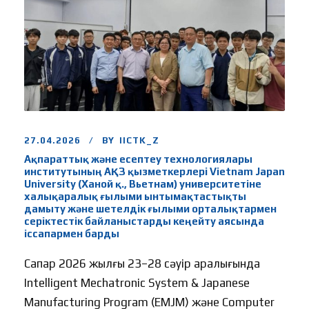
27.04.2026
BY
IICTK_Z
Ақпараттық және есептеу технологиялары
институтының АҚЗ қызметкерлері Vietnam Japan
University (Ханой қ., Вьетнам) университетіне
халықаралық ғылыми ынтымақтастықты
дамыту және шетелдік ғылыми орталықтармен
серіктестік байланыстарды кеңейту аясында
іссапармен барды
Сапар 2026 жылғы 23–28 сәуір аралығында
Intelligent Mechatronic System & Japanese
Manufacturing Program (EMJM) және Computer