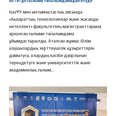
АЕТИ-де ғылыми тағылымдамадан өтуде
ҚазҰУ-мен ынтымақтастық аясында
«Ақпараттық технологиялар және жасанды
интеллект» факультетінің магистранттарына
арналған ғылыми тағылымдама
ұйымдастырылды. Аталған жұмыс білім
алушылардың зерттеушілік құзыреттерін
дамытуға, олардың кәсіби даярлығын
тереңдетуге және университеттік және
академиялық ғылым...