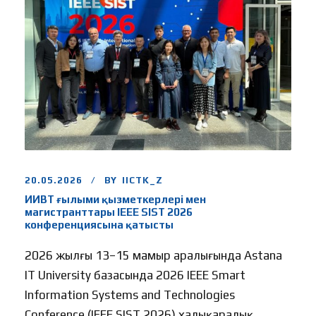
20.05.2026
BY
IICTK_Z
ИИВТ ғылыми қызметкерлері мен
магистранттары IEEE SIST 2026
конференциясына қатысты
2026 жылғы 13–15 мамыр аралығында Astana
IT University базасында 2026 IEEE Smart
Information Systems and Technologies
Conference (IEEE SIST 2026) халықаралық