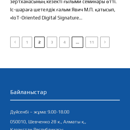
зертханасының кезекті ғылыми семинары өтті.
Іс-шараға шетелдік ғалым Явич М.П. қатысып,
«IoT-Oriented Digital Signature...
1
2
3
4
…
11
Байланыстар
Дүйсенбі – жұма: 9.00-18.00
050010, Шевченко 28 к., Алматы қ.,
Қазақстан Республикасы