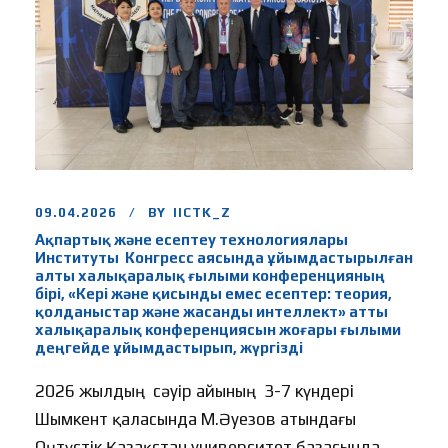
09.04.2026
BY
IICTK_Z
Ақпартық және есептеу технологиялары
Институты Конгресс аясында ұйымдастырылған
алты халықаралық ғылыми конференцияның
бірі, «Кері және қисынды емес есептер: теория,
қолданыстар және жасанды интеллект» атты
халықаралық конференциясын жоғары ғылыми
деңгейде ұйымдастырып, жүргізді
2026 жылдың сәуір айының 3-7 күндері
Шымкент қаласында М.Әуезов атындағы
Оңтүстік Қазақстан университет базасында