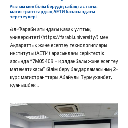
Ғылым мен білім берудің сабақтастығы:
магистранттардың АЕТИ базасындағы
зерттеулері
Әл-Фараби атындағы Қазақ ұлттық
университеті (https://farabi.university/) мен
Ақпараттық және есептеу технологиялары
институты (АЕТИ) арасындағы серіктестік
аясында “7M05409 – Қолданбалы және есептеу
математикасы” білім беру бағдарламасының 2-
курс магистранттары Абайұлы Тұрмұханбет,
Қуанышбек...