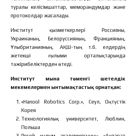
туралы келісімшаттар, меморандумдар және
протоколдар жасалады.
Институт қызметкерлері Россияны,
Украинаның, Белоруссияның, Францияның,
Ұлыбританияның, АҚШ-тың т.б. елдердің
жетекші ғылыми орталықтарында
тәжірибеліктерден өтеді.
Институт мына төменгі шетелдік
мекемелермен ынтымақтастық орнатқан:
«Hanool Robotics Corp.», Сеул, Оңтүстік
Корея
Технологиялық университет, Люблин,
Польша
Ресей ғылым академиясының «Ақпарат