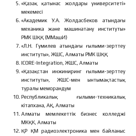
«Қазақ қатынас жолдары университеті»
мекемесі
«Академик У.А. Жолдасбеков атындағы
механика және машинатану институты»
РМК ШҚҚ (ММашИ)
«Л.Н. Гумилев атындағы ғылыми-зерттеу
институты», ЖШС, Алматы РМК ШҚҚ
ICORE-Integration, ЖШС, Алматы
«Қазақстан инжиниринг ғылыми-зерттеу
институты», ЖШС-мен ынтымақтастық
туралы меморандум
Республикалық ғылыми-техникалық
кітапхана, АҚ, Алматы
Алматы мемлекеттік бизнес колледжі
МКҚК, Алматы
ҚР ҚМ радиоэлектроника мен байланыс