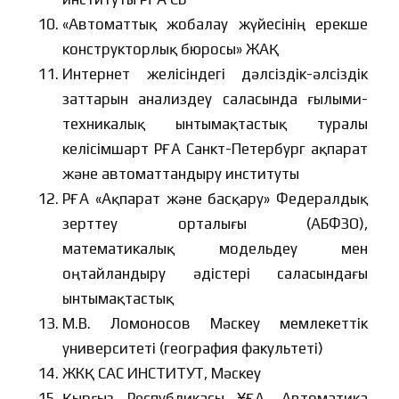
«Автоматтық жобалау жүйесінің ерекше
конструкторлық бюросы» ЖАҚ
Интернет желісіндегі дәлсіздік-әлсіздік
заттарын анализдеу саласында ғылыми-
техникалық ынтымақтастық туралы
келісімшарт РҒА Санкт-Петербург ақпарат
және автоматтандыру институты
РҒА «Ақпарат және басқару» Федералдық
зерттеу орталығы (АБФЗО),
математикалық модельдеу мен
оңтайландыру әдістері саласындағы
ынтымақтастық
М.В. Ломоносов Мәскеу мемлекеттік
университеті (география факультеті)
ЖКҚ САС ИНСТИТУТ, Мәскеу
Қырғыз Республикасы ҰҒА, Автоматика