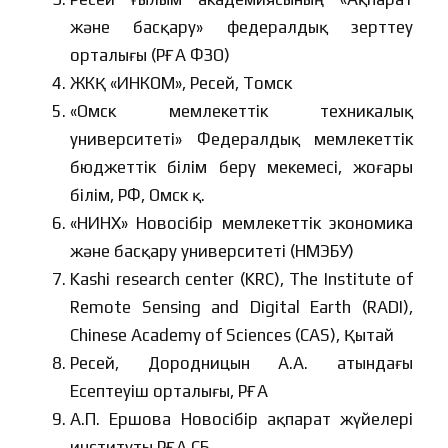
және басқару» федералдық зерттеу
орталығы (РҒА ФЗО)
ЖКҚ «ИНКОМ», Ресей, Томск
«Омск мемлекеттік техникалық
университеті» Федералдық мемлекеттік
бюджеттік білім беру мекемесі, жоғары
білім, РФ, Омск қ.
«НИНХ» Новосібір мемлекеттік экономика
және басқару университеті (НМЭБУ)
Kashi research center (KRC), The Institute of
Remote Sensing and Digital Earth (RADI),
Chinese Academy of Sciences (CAS), Қытай
Ресей, Дородницын А.А. атындағы
Есептеуіш орталығы, РҒА
А.П. Ершова Новосібір ақпарат жүйелері
институты РҒА СБ