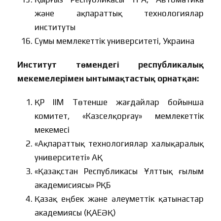
және ақпараттық технологиялар
институты
Сумы мемлекеттік университеті, Украина
Институт төмендегі республикалық
мекемелерімен ынтымақтастық орнатқан:
ҚР ІІМ Төтенше жағдайлар бойынша
комитет, «Казселқорғау» мемлекеттік
мекемесі
«Ақпараттық технологиялар халықаралық
университеті» АҚ
«Қазақстан Республикасы Ұлттық ғылым
академисиясы» РҚБ
Қазақ еңбек және әлеуметтік қатынастар
академиясы (ҚАЕӘҚ)