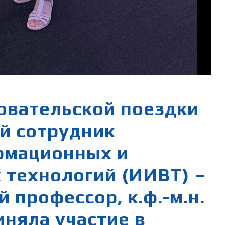
овательской поездки
й сотрудник
рмационных и
 технологий (ИИВТ) –
 профессор, к.ф.-м.н.
иняла участие в