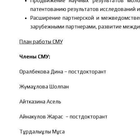
Продвижение научных результатов моло
патентованию результатов исследований и
Расширение партнерской и межведомствен
зарубежными партнерами, развитие межди
План работы СМУ
Члены СМУ:
Оралбекова Дина – постдокторант
Жүмағұлова Шолпан
Айтказина Асель
Айнакулов Жарас – постдокторант
Тұрдалыұлы Мұса