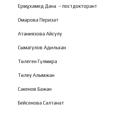
Ермұхамед Дана – постдокторант
Омарова Перизат
Атаниязова Айсулу
Сымагулов Адильхан
Төлеген Гүлмира
Төлеу Алымжан
Сәкенов Бағжан
Бейсенова Салтанат