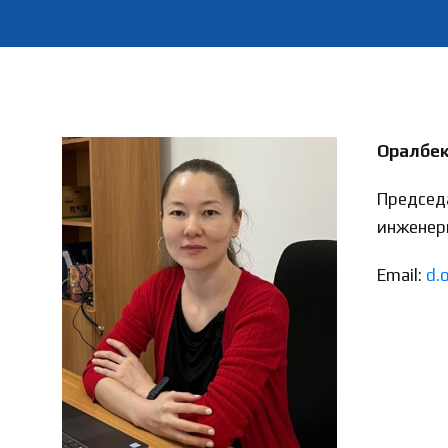
Оралбек
Председ
инженер
Email:
d.