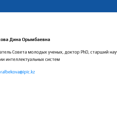
ова Дина Орымбаевна
атель Совета молодых ученых, доктор PhD, старший на
ии интеллектуальных систем
oralbekova@ipic.kz