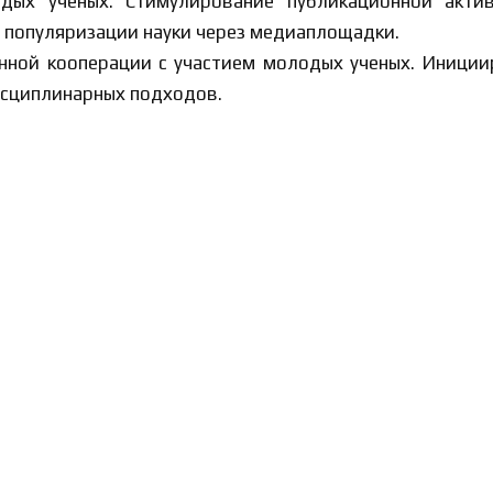
дых ученых. Стимулирование публикационной актив
 популяризации науки через медиаплощадки.
ной кооперации с участием молодых ученых. Иниции
сциплинарных подходов.