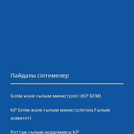
Пайдалы сілтемелер
Білім және ғылым министрлігі (ҚР БҒМ)
ҚР Білім және ғылым министрлігінің Ғылым
комитеті
Ұлттық ғылым академиясы ҚР