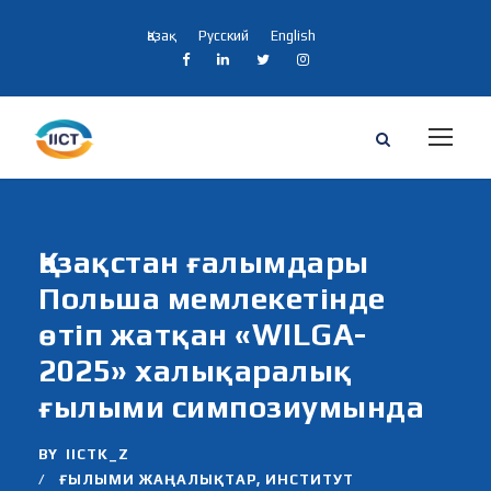
Қазақ
Русский
English
Қазақстан ғалымдары
Польша мемлекетінде
өтіп жатқан «WILGA-
2025» халықаралық
ғылыми симпозиумында
BY
IICTK_Z
ҒЫЛЫМИ ЖАҢАЛЫҚТАР
,
ИНСТИТУТ