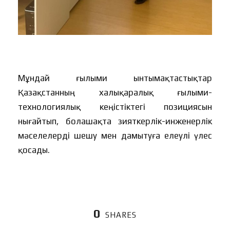
Мұндай ғылыми ынтымақтастықтар
Қазақстанның халықаралық ғылыми-
технологиялық кеңістіктегі позициясын
нығайтып, болашақта зияткерлік-инженерлік
мәселелерді шешу мен дамытуға елеулі үлес
қосады.
0
SHARES