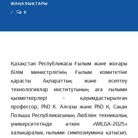
ЖАҢАЛЫҚТАРЫ
0
Қазақстан Республикасы Ғылым және жоғары
білім министрлігінің Ғылым комитетіне
қарасты Ақпараттық және есептеу
технологиялар институтының аға ғылыми
қызметкерлері – қауымдастырылған
профессор, PhD К. Алғазы және PhD Қ. Сақан
Польша Республикасының Люблин техникалық
университетінде өткен «WILGA-2025»
халықаралық ғылыми симпозиумына қатысып,