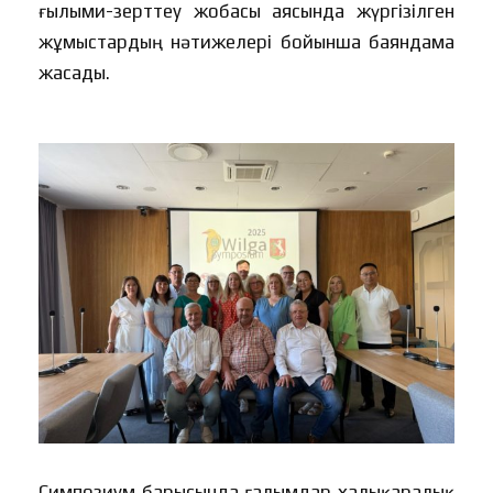
ғылыми-зерттеу жобасы аясында жүргізілген
жұмыстардың нәтижелері бойынша баяндама
жасады.
Симпозиум барысында ғалымдар халықаралық