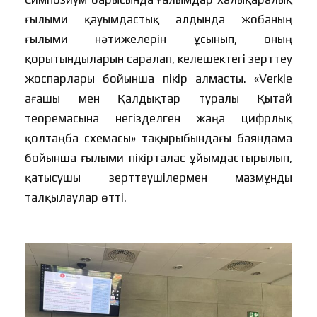
ғылыми қауымдастық алдында жобаның
ғылыми нәтижелерін ұсынып, оның
қорытындыларын саралап, келешектегі зерттеу
жоспарлары бойынша пікір алмасты. «Verkle
ағашы мен Қалдықтар туралы Қытай
теоремасына негізделген жаңа цифрлық
қолтаңба схемасы» тақырыбындағы баяндама
бойынша ғылыми пікірталас ұйымдастырылып,
қатысушы зерттеушілермен мазмұнды
талқылаулар өтті.