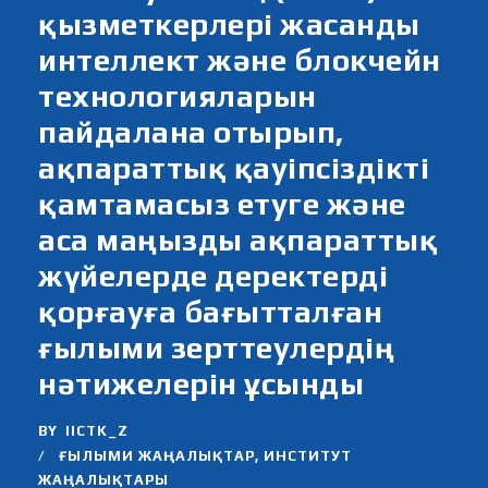
қызметкерлері жасанды
интеллект және блокчейн
технологияларын
пайдалана отырып,
ақпараттық қауіпсіздікті
қамтамасыз етуге және
аса маңызды ақпараттық
жүйелерде деректерді
қорғауға бағытталған
ғылыми зерттеулердің
нәтижелерін ұсынды
BY
IICTK_Z
ҒЫЛЫМИ ЖАҢАЛЫҚТАР
,
ИНСТИТУТ
ЖАҢАЛЫҚТАРЫ