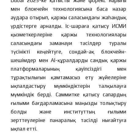
Dubai 2025-ке қатысты және форекс нарығы
мен блокчейн технологиясына баса назар
аудара отырып, қаржы саласындағы жаһандық
үрдістерге арналды. Іс-шараға қатысу ИСМИ
қызметкерлеріне қаржы технологиялары
саласындағы заманауи тәсілдер туралы
түсінікті кеңейтуге, сондай-ақ блокчейн-
шешімдер мен AI-құралдарды сандық қаржы
платформаларының қауіпсіздігі мен
тұрақтылығын қамтамасыз ету жүйелеріне
ықпалдастыру мүмкіндіктерін талқылауға
мүмкіндік берді. Саммитке қатысу сапардың
ғылыми бағдарламасына маңызды толықтыру
болды және институттың ғылыми
зерттеулеріне пәнаралық тәсілді нығайтуға
ықпал етті.