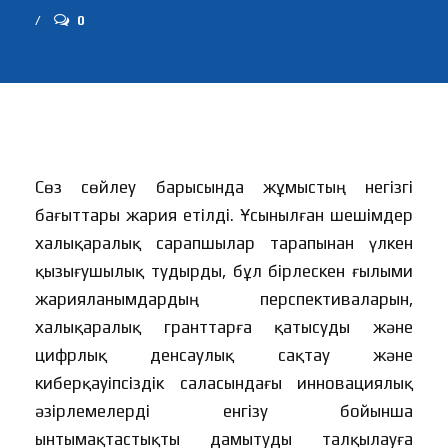
0
Сөз сөйлеу барысында жұмыстың негізгі
бағыттары жария етілді. Ұсынылған шешімдер
халықаралық сарапшылар тарапынан үлкен
қызығушылық тудырды, бұл бірлескен ғылыми
жарияланымдардың перспективаларын,
халықаралық гранттарға қатысуды және
цифрлық денсаулық сақтау және
киберқауіпсіздік саласындағы инновациялық
әзірлемелерді енгізу бойынша
ынтымақтастықты дамытуды талқылауға