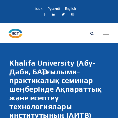
Қазақ
Русский
English
Khalifa University (Абу-
Даби, БАӘ) ғылыми-
практикалық семинар
шеңберінде Ақпараттық
және есептеу
технологиялары
институтының (АИТВ)