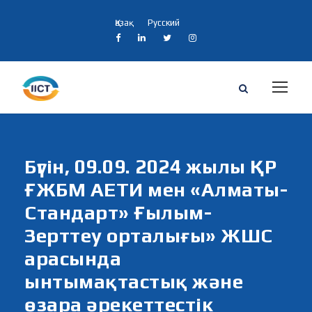
Қазақ
Русский
Бүгін, 09.09. 2024 жылы ҚР
ҒЖБМ АЕТИ мен «Алматы-
Стандарт» Ғылым-
Зерттеу орталығы» ЖШС
арасында
ынтымақтастық және
өзара әрекеттестік