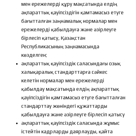
мен ережелерді құру мақсатында елдің
ақпараттық қауіпсіздігін қамтамасыз етуге
бағытталған заңнамалық нормалар мен
ережелерді қабылдауға және әзірлеуге
бірлесіп қатысу, Қазақстан
Республикасының заңнамасында
көзделген;
ақпараттық қауіпсіздік саласындағы озық
халықаралық стандарттарға сәйкес
келетін нормалар мен ережелерді
қабылдау мақсатында елдің ақпараттық
қауіпсіздігін қамтамасыз етуге бағытталған
стандарттау жөніндегі құжаттарды
қабылдауға және әзірлеуге бірлесіп қатысу
ақпараттық қауіпсіздік саласында жұмыс
істейтін кадрларды даярлауды, қайта