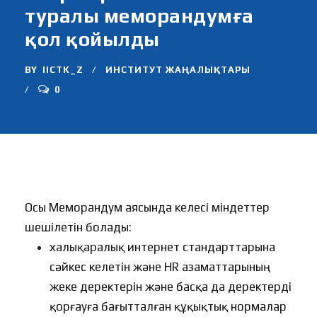
туралы меморандумға
қол қойылды
BY
IICTK_Z
ИНСТИТУТ ЖАҢАЛЫҚТАРЫ
0
Осы Меморандум аясында келесі міндеттер
шешілетін болады:
халықаралық интернет стандарттарына
сәйкес келетін және HR азаматтарының
жеке деректерін және басқа да деректерді
қорғауға бағытталған құқықтық нормалар