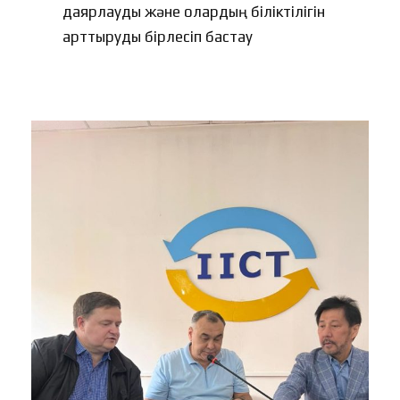
даярлауды және олардың біліктілігін
арттыруды бірлесіп бастау