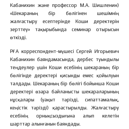
Кабанихин және профессор М.А. Шишленин)
«Шекараның бір бөлігінен шешімнің
жалғастыру есептерінде Коши деректерін
зерттеу» тақырыбында семинар отырысын
өткізді.
РҒА корреспондент-мүшесі Сергей Игорьевич
Кабанихин баяндамасында, дербес туындылы
теңдеулер үшін Коши есебінің шекараның бір
бөлігінде деректері қисынды емес қойылуын
талдады. Шекараның бір бөлігі бойынша Коши
деректері өзара байланысты шекараларының
нұсқалары (уақыт тәрізді, сипаттамалық,
кеңістік тәрізді) қарастырылды. Жалғастыру
есебінің орнықсыздығына алып келетін
шарттар алынғанын баяндады.