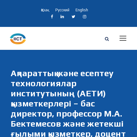
Қазақ
Русский
English
Ақпараттық және есептеу
технологиялар
институтының (АЕТИ)
қызметкерлері – бас
директор, профессор М.А.
Бектемесов және жетекші
ғылыми қызметкер, доцент