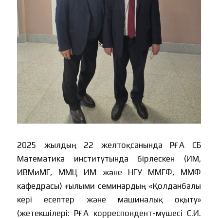
2025 жылдың 22 желтоқсанында РҒА СБ
Математика институтында бірлескен (ИМ,
ИВМиМГ, ММЦ ИМ және НГУ ММГФ, ММФ
кафедрасы) ғылыми семинардың «Қолданбалы
кері есептер және машиналық оқыту»
(жетекшілері: РҒА корреспондент-мүшесі С.И.