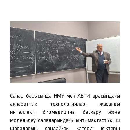
Сапар барысында НМУ мен АЕТИ арасындағы
ақпараттық технологиялар, жасанды
интеллект, биомедицина, басқару және
модельдеу салаларындағы ынтымақтастық іш
шараларын, сондай-ақ қатерлі ісіктерін