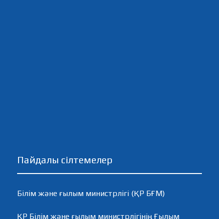
Пайдалы сілтемелер
Білім және ғылым министрлігі (ҚР БҒМ)
ҚР Білім және ғылым министрлігінің Ғылым