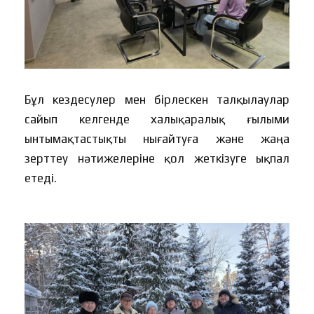
Бұл кездесулер мен бірлескен талқылаулар
сайып келгенде халықаралық ғылыми
ынтымақтастықты нығайтуға және жаңа
зерттеу нәтижелеріне қол жеткізуге ықпал
етеді.