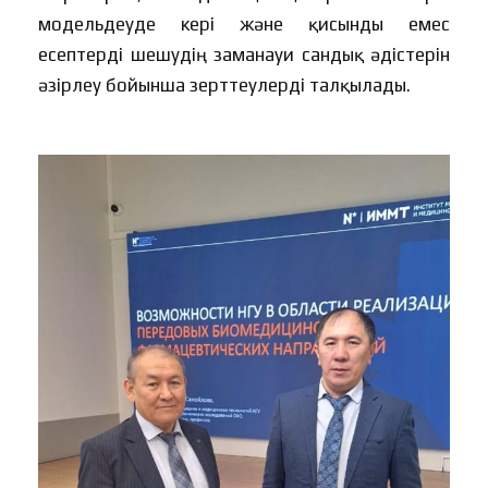
модельдеуде кері және қисынды емес
есептерді шешудің заманауи сандық әдістерін
әзірлеу бойынша зерттеулерді талқылады.