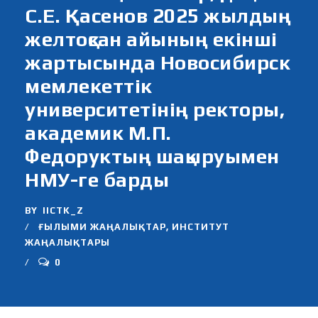
С.Е. Қасенов 2025 жылдың
желтоқсан айының екінші
жартысында Новосибирск
мемлекеттік
университетінің ректоры,
академик М.П.
Федоруктың шақыруымен
НМУ-ге барды
BY
IICTK_Z
ҒЫЛЫМИ ЖАҢАЛЫҚТАР
,
ИНСТИТУТ
ЖАҢАЛЫҚТАРЫ
0