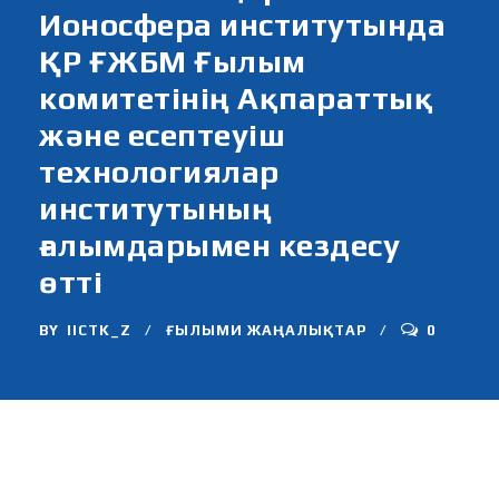
Ионосфера институтында
ҚР ҒЖБМ Ғылым
комитетінің Ақпараттық
және есептеуіш
технологиялар
институтының
ғалымдарымен кездесу
өтті
BY
IICTK_Z
ҒЫЛЫМИ ЖАҢАЛЫҚТАР
0