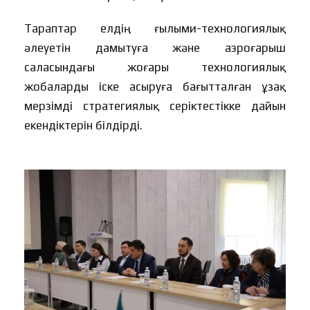
Тараптар елдің ғылыми-технологиялық
әлеуетін дамытуға және аэроғарыш
саласындағы жоғары технологиялық
жобаларды іске асыруға бағытталған ұзақ
мерзімді стратегиялық серіктестікке дайын
екендіктерін білдірді.