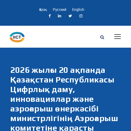
Қазақ
Русский
English
2026 жылғы 20 ақпанда
Қазақстан Республикасы
Цифрлық даму,
инновациялар және
аэроғарыш өнеркәсібі
министрлігінің Аэроғарыш
комитетіне қарасты