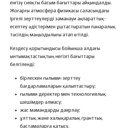
енгізу сияқты басым бағыттары айқындалды.
Жоғарғы атмосфера физикасы саласындағы
іргелі зерттеулерді заманауи ақпараттық-
есептеу әдістерімен ұштастыратын пәнаралық
тәсілдің маңыздылығы атап өтілді.
Кездесу қорытындысы бойынша алдағы
ынтымақтастықтың негізгі бағыттары
белгіленді:
бірлескен ғылыми-зерттеу
бағдарламаларын қалыптастыру;
ғылыми деректер мен технологиялық
шешімдер алмасу;
жас мамандарды даярлау;
ұлттық және халықаралық гранттық
бастамаларға қатысу.