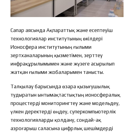
Сапар аясында Ақпараттық және есептеуіш
технологиялар институтының өкілдері
Ионосфера институтының ғылыми
зертханаларының қызметімен, зерттеу
инфрақұрылымымен және жүзеге асырылып
жатқан ғылыми жобаларымен танысты.
Талқылау барысында өзара қызығушылық
тудыратын ынтымақтастықтың ионосфералық
процестерді мониторингтеу және модельдеу,
үлкен деректерді өңдеу, суперкомпьютерлік
технологияларды қолдану, сондай-ақ
аэроғарыш саласына цифрлық шешімдерді