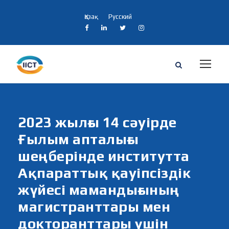
Қазақ
Русский
2023 жылғы 14 сәуірде
Ғылым апталығы
шеңберінде институтта
Ақпараттық қауіпсіздік
жүйесі мамандығының
магистранттары мен
докторанттары үшін