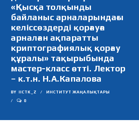
«Қысқа толқынды
байланыс арналарындағы
келіссөздерді қорғауға
арналған ақпаратты
криптографиялық қорғау
құралы» тақырыбында
мастер-класс өтті. Лектор
– к.т.н. Н.А.Капалова
BY
IICTK_Z
ИНСТИТУТ ЖАҢАЛЫҚТАРЫ
0