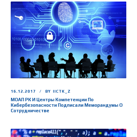
16.12.2017
BY
IICTK_Z
МОАП РК И Центры Компетенции По
Кибербезопасности Подписали Меморандумы О
Сотрудничестве