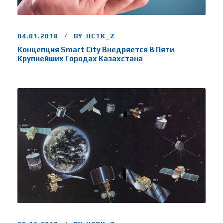
04.01.2018
BY
IICTK_Z
Концепция Smart Сity Внедряется В Пяти
Крупнейших Городах Казахстана