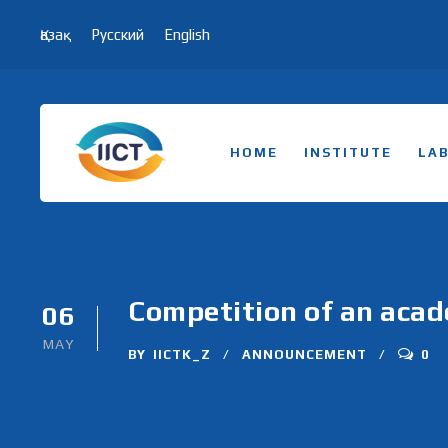
Қазақ
Русский
English
HOME
INSTITUTE
LA
Competition of an acade
06
MAY
BY
IICTK_Z
ANNOUNCEMENT
0