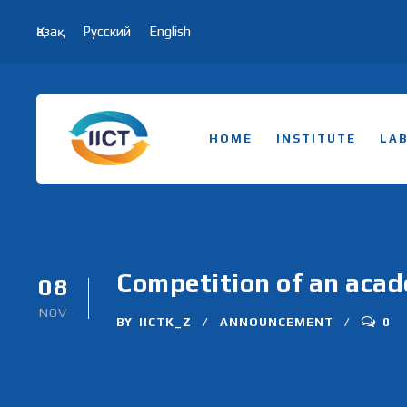
Қазақ
Русский
English
HOME
INSTITUTE
LA
Competition of an acade
08
NOV
BY
IICTK_Z
ANNOUNCEMENT
0